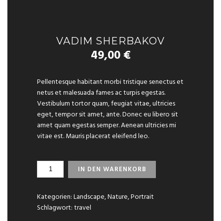
VADIM SHERBAKOV
49,00
€
Pellentesque habitant morbi tristique senectus et
netus et malesuada fames ac turpis egestas.
Vestibulum tortor quam, feugiat vitae, ultricies
eget, tempor sit amet, ante. Donec eu libero sit
amet quam egestas semper. Aenean ultricies mi
vitae est. Mauris placerat eleifend leo.
VADIM
IN DEN WARENKORB
SHERBAKOV
MENGE
Kategorien:
Landscape
,
Nature
,
Portrait
Schlagwort:
travel