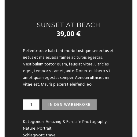
SUNSET AT BEACH
39,00
€
Pellentesque habitant morbi tristique senectus et
netus et malesuada fames ac turpis egestas.
Vestibulum tortor quam, feugiat vitae, ultricies
eget, tempor sit amet, ante. Donec eu libero sit
amet quam egestas semper. Aenean ultricies mi
vitae est. Mauris placerat eleifend leo.
SUNSET
IN DEN WARENKORB
AT
BEACH
MENGE
Kategorien:
Amazing & Fun
,
Life Photography
,
Nature
,
Portrait
Schlagwort:
travel